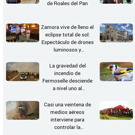
de Roales del Pan
Zamora vive de lleno el
eclipse total de sol:
Espectáculo de drones
luminosos y
Conciertos bajo las
Estrellas
La gravedad del
incendio de
Fermoselle desciende
a nivel uno al
evolucionar
"favorable" y disminuir
Casi una veintena de
el riesgo
medios aéreos
interviene para
controlar la
reactivación del