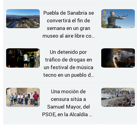
rueda de repuesto del
coche
Puebla de Sanabria se
convertirá el fin de
semana en un gran
museo al aire libre con
'El Arriero'
Un detenido por
tráfico de drogas en
un festival de música
tecno en un pueblo de
Zamora
Una moción de
censura sitúa a
Samuel Mayor, del
PSOE, en la Alcaldía de
Moraleja de Sayago