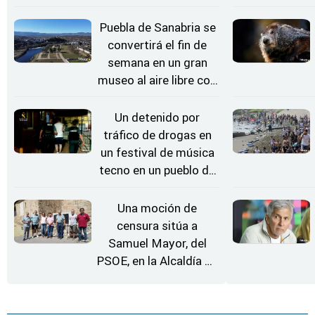
rueda de repuesto del
coche
Puebla de Sanabria se
convertirá el fin de
semana en un gran
museo al aire libre con
'El Arriero'
Un detenido por
tráfico de drogas en
un festival de música
tecno en un pueblo de
Zamora
Una moción de
censura sitúa a
Samuel Mayor, del
PSOE, en la Alcaldía de
Moraleja de Sayago