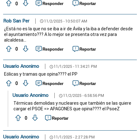
0
Responder
Reportar
Rob San Per
11/2/2025 - 10:50:07 AM
schedule
¿Está no es la que no se iba a ir de Ávila y la iba a defender desde
el ayuntamiento??? A lo mejor se presenta otra vez para
alcaldesa…
0
Responder
Reportar
Usuario Anonimo
11/1/2025 - 11:34:21 PM
schedule
Eólicas y tramas que opina???? el PP
0
Responder
Reportar
Usuario Anonimo
11/2/2025 - 6:58:56 PM
schedule
Térmicas demolidas y nucleares que también se las quiere
cargar el PSOE => APAGONES que opina???? el PsoeZ
0
Reportar
Usuario Anonimo
11/1/2025 - 2:27:28 PM
schedule