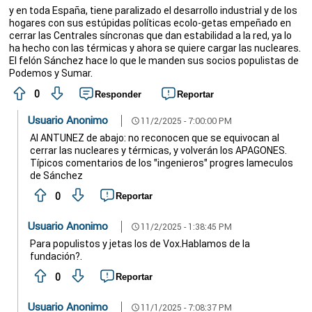
y en toda España, tiene paralizado el desarrollo industrial y de los
hogares con sus estúpidas políticas ecolo-getas empeñado en
cerrar las Centrales síncronas que dan estabilidad a la red, ya lo
ha hecho con las térmicas y ahora se quiere cargar las nucleares.
El felón Sánchez hace lo que le manden sus socios populistas de
Podemos y Sumar.
0
Responder
Reportar
Usuario Anonimo
11/2/2025 - 7:00:00 PM
schedule
Al ANTUNEZ de abajo: no reconocen que se equivocan al
cerrar las nucleares y térmicas, y volverán los APAGONES.
Típicos comentarios de los "ingenieros" progres lameculos
de Sánchez
0
Reportar
Usuario Anonimo
11/2/2025 - 1:38:45 PM
schedule
Para populistos y jetas los de Vox.Hablamos de la
fundación?.
0
Reportar
Usuario Anonimo
11/1/2025 - 7:08:37 PM
schedule