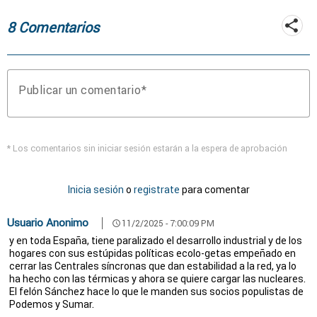
8 Comentarios
Publicar un comentario
* Los comentarios sin iniciar sesión estarán a la espera de aprobación
Inicia sesión
o
registrate
para comentar
Usuario Anonimo
11/2/2025 - 7:00:09 PM
schedule
y en toda España, tiene paralizado el desarrollo industrial y de los
hogares con sus estúpidas políticas ecolo-getas empeñado en
cerrar las Centrales síncronas que dan estabilidad a la red, ya lo
ha hecho con las térmicas y ahora se quiere cargar las nucleares.
El felón Sánchez hace lo que le manden sus socios populistas de
Podemos y Sumar.