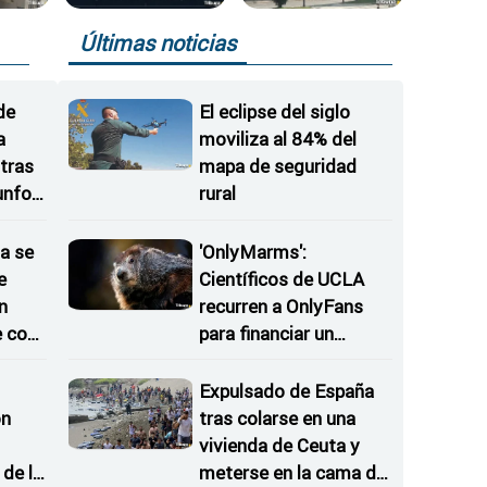
Últimas noticias
de
El eclipse del siglo
a
moviliza al 84% del
tras
mapa de seguridad
iunfos
rural
a se
'OnlyMarms':
e
Científicos de UCLA
n
recurren a OnlyFans
e con
para financiar un
estudio
Expulsado de España
on
tras colarse en una
vivienda de Ceuta y
de la
meterse en la cama de