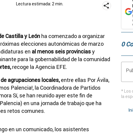
Lectura estimada: 2 min.
e Castilla y León
ha comenzado a organizar
0 Co
s próximas elecciones autonómicas de marzo
ndidaturas en
al menos seis provincias
y
inante para la gobernabilidad de la comunidad
rtes,
recoge la Agencia EFE.
Pub
 de agrupaciones locales,
entre ellas Por Ávila,
amos Palencia!, la Coordinadora de Partidos
* Los 
mora Sí, se han reunido ayer este fin de
la esp
lencia) en una jornada de trabajo que ha
ales retos comunes.
In
go en un comunicado, los asistentes