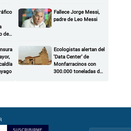
 del
una mujer
ráfico
Fallece Jorge Messi,
padre de Leo Messi
a
o de
nsura
Ecologistas alertan del
ayor,
'Data Center' de
caldía
Monfarracinos con
ayago
300.000 toneladas de
gases contaminantes
al año
R
SUSCRIBIRME