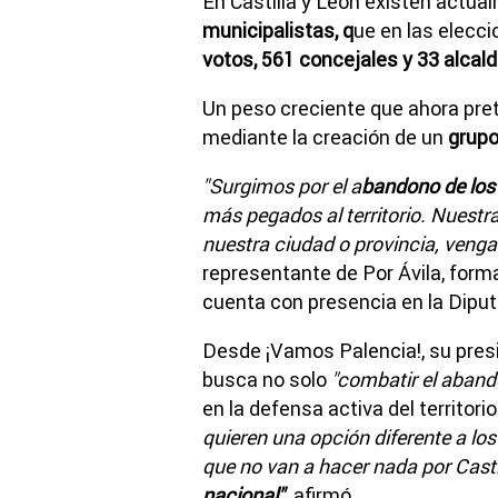
En Castilla y León existen actu
municipalistas, q
ue en las elecc
votos, 561 concejales y 33 alcald
Un peso creciente que ahora pre
mediante la creación de un
grupo
"Surgimos por el a
bandono de los 
más pegados al territorio. Nuestra
nuestra ciudad o provincia, venga
representante de Por Ávila, form
cuenta con presencia en la Diput
Desde ¡Vamos Palencia!, su pres
busca no solo
"combatir el aband
en la defensa activa del territorio
quieren una opción diferente a lo
que no van a hacer nada por Casti
nacional",
afirmó.