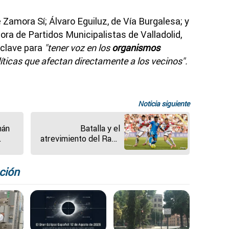
Zamora Sí; Álvaro Eguiluz, de Vía Burgalesa; y
ora de Partidos Municipalistas de Valladolid,
 clave para
"tener voz en los
organismos
líticas que afectan directamente a los vecinos".
Noticia siguiente
mán
Batalla y el
atrevimiento del Rayo
 una
frenan al líder
n por
ción