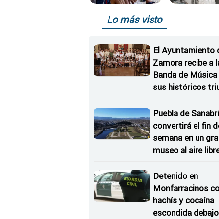
Lo más visto
El Ayuntamiento 
Zamora recibe a l
Banda de Música 
sus históricos tr
en Kerkrade
Puebla de Sanabri
convertirá el fin d
semana en un gra
museo al aire libr
'El Arriero'
Detenido en
Monfarracinos c
hachís y cocaína
escondida debajo 