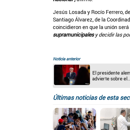
Jesús Losada y Rocío Ferrero, de 
Santiago Álvarez, de la Coordinad
coincidieron en que la unión será
supramunicipales
y decidir las po
Noticia anterior
El presidente ale
advierte sobre el
riesgo de caer en
nueva "fascinació
el autoritarismo"
Últimas noticias de esta sec