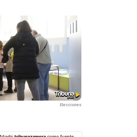
Elecciones
Añadir
tribunazamora
como fuente