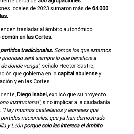
almente cerca de
300 agrupaciones
iones locales de 2023 sumaron más de
64.000
ías.
tenden trasladar al ámbito autonómico
 común en las Cortes.
partidos tradicionales.
Somos los que estamos
 prioridad será siempre lo que beneficie a
 de donde venga",
señaló Héctor Sastre,
ación que gobierna en la
capital abulense
y
ación y en las Cortes.
idente,
Diego Isabel,
explicó que su proyecto
ono institucional"
, sino implicar a la ciudadanía
.
"Hay muchos castellanos y leoneses que
s partidos nacionales, que ya han demostrado
lla y León
porque solo les interesa el ámbito