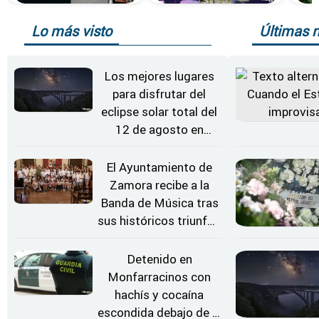
Lo más visto
Últimas n
Los mejores lugares
para disfrutar del
eclipse solar total del
12 de agosto en
Zamora
El Ayuntamiento de
Zamora recibe a la
Banda de Música tras
sus históricos triunfos
en Kerkrade
Detenido en
Monfarracinos con
hachís y cocaína
escondida debajo de la