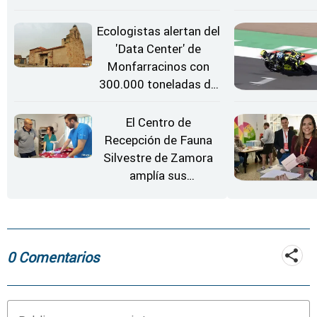
rueda de repuesto del
coche
Ecologistas alertan del
'Data Center' de
Monfarracinos con
300.000 toneladas de
gases contaminantes
al año
El Centro de
Recepción de Fauna
Silvestre de Zamora
amplía sus
instalaciones
0 Comentarios