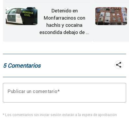
'El Arriero'
Detenido en
Monfarracinos con
hachís y cocaína
escondida debajo de la
rueda de repuesto del
coche
5 Comentarios
Publicar un comentario
* Los comentarios sin iniciar sesión estarán a la espera de aprobación