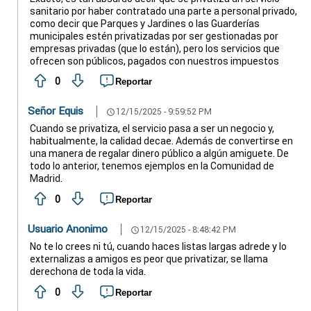
sanitario por haber contratado una parte a personal privado,
como decir que Parques y Jardines o las Guarderías
municipales estén privatizadas por ser gestionadas por
empresas privadas (que lo están), pero los servicios que
ofrecen son públicos, pagados con nuestros impuestos
0
Reportar
Señor Equis
12/15/2025 - 9:59:52 PM
schedule
Cuando se privatiza, el servicio pasa a ser un negocio y,
habitualmente, la calidad decae. Además de convertirse en
una manera de regalar dinero público a algún amiguete. De
todo lo anterior, tenemos ejemplos en la Comunidad de
Madrid.
0
Reportar
Usuario Anonimo
12/15/2025 - 8:48:42 PM
schedule
No te lo crees ni tú, cuando haces listas largas adrede y lo
externalizas a amigos es peor que privatizar, se llama
derechona de toda la vida.
0
Reportar