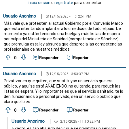
Inicia sesión
o
registrate
para comentar
Usuario Anonimo
12/15/2025 - 11:12:51 PM
schedule
Más vale que protesten al actual Gobierno por el Convenio Marco
que está intentando implantar a los médicos de todo el país. De
momento ya están teniendo una huelga y más listas de espera
por culpa del Ministerio de Sanidad (competencia de Sánchez)
que promulga esta ley absurda que desprecia las competencias
profesionales de nuestros médicos
0
Responder
Reportar
Usuario Anonimo
12/15/2025 - 3:53:37 PM
schedule
Privatizar es que quiten, que sustituyan un servicio que era
público, y aquí se está AÑADIENDO, no quitando, para reducir las
listas de espera. Y lo importante es que el servicio sanitario, te lo
den funcionarios o personal privado, sea un servicio público que
claro que lo es
0
Responder
Reportar
Usuario Anonimo
12/15/2025 - 11:10:22 PM
schedule
Exacto, es tan absurdo decir que se privatiza un servicio