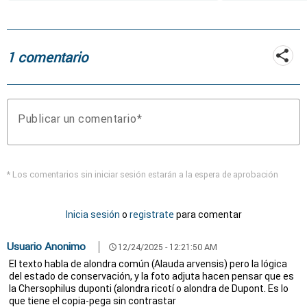
1 comentario
Publicar un comentario
* Los comentarios sin iniciar sesión estarán a la espera de aprobación
Inicia sesión
o
registrate
para comentar
Usuario Anonimo
12/24/2025 - 12:21:50 AM
schedule
El texto habla de alondra común (Alauda arvensis) pero la lógica
del estado de conservación, y la foto adjuta hacen pensar que es
la Chersophilus duponti (alondra ricotí o alondra de Dupont. Es lo
que tiene el copia-pega sin contrastar