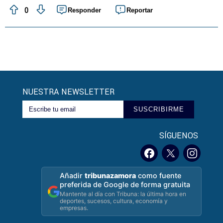
0
Responder
Reportar
NUESTRA NEWSLETTER
SUSCRIBIRME
SÍGUENOS
Añadir
tribunazamora
como fuente
preferida de Google de forma gratuita
Mantente al día con Tribuna: la última hora en
deportes, sucesos, cultura, economía y
empresas.