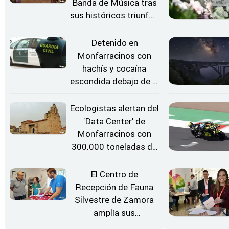
Banda de Música tras
sus históricos triunfos
en Kerkrade
Detenido en
Monfarracinos con
hachís y cocaína
escondida debajo de la
rueda de repuesto del
coche
Ecologistas alertan del
'Data Center' de
Monfarracinos con
300.000 toneladas de
gases contaminantes
al año
El Centro de
Recepción de Fauna
Silvestre de Zamora
amplía sus
instalaciones