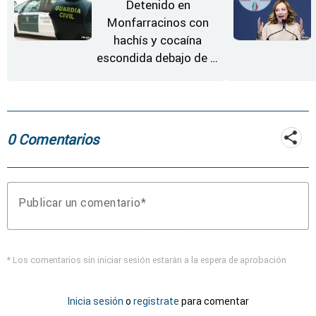
Detenido en
Monfarracinos con
hachís y cocaína
escondida debajo de la
rueda de repuesto del
coche
0 Comentarios
Publicar un comentario
* Los comentarios sin iniciar sesión estarán a la espera de aprobación
Inicia sesión
o
registrate
para comentar