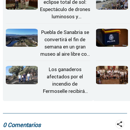
eclipse total de sol:
Espectáculo de drones
luminosos y
Conciertos bajo las
Estrellas
Puebla de Sanabria se
convertirá el fin de
semana en un gran
museo al aire libre con
'El Arriero'
Los ganaderos
afectados por el
incendio de
Fermoselle recibirán
desde este lunes paja,
heno, forraje y agua
0 Comentarios