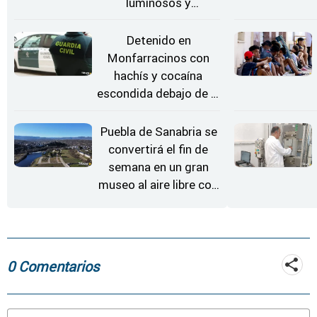
luminosos y
Conciertos bajo las
Estrellas
Detenido en
Monfarracinos con
hachís y cocaína
escondida debajo de la
rueda de repuesto del
coche
Puebla de Sanabria se
convertirá el fin de
semana en un gran
museo al aire libre con
'El Arriero'
0 Comentarios