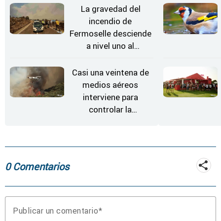
Estrellas
La gravedad del
incendio de
Fermoselle desciende
a nivel uno al
evolucionar
"favorable" y disminuir
Casi una veintena de
el riesgo
medios aéreos
interviene para
controlar la
reactivación del
incendio de
Fermoselle
0 Comentarios
Publicar un comentario