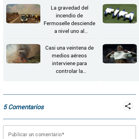
Estrellas
La gravedad del
incendio de
Fermoselle desciende
a nivel uno al
evolucionar
"favorable" y disminuir
Casi una veintena de
el riesgo
medios aéreos
interviene para
controlar la
reactivación del
incendio de
Fermoselle
5 Comentarios
Publicar un comentario