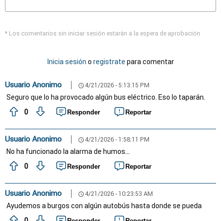
* Los comentarios sin iniciar sesión estarán a la espera de aprobación
Inicia sesión
o
registrate
para comentar
Usuario Anonimo
4/21/2026 - 5:13:15 PM
schedule
Seguro que lo ha provocado algún bus eléctrico. Eso lo taparán.
0
Responder
Reportar
Usuario Anonimo
4/21/2026 - 1:58:11 PM
schedule
No ha funcionado la alarma de humos...
0
Responder
Reportar
Usuario Anonimo
4/21/2026 - 10:23:53 AM
schedule
Ayudemos a burgos con algún autobús hasta donde se pueda
0
Responder
Reportar