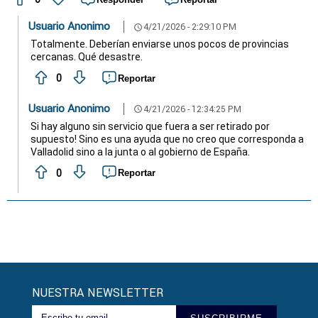
Usuario Anonimo
4/21/2026 - 2:29:10 PM
schedule
Totalmente. Deberían enviarse unos pocos de provincias
cercanas. Qué desastre.
0
Reportar
Usuario Anonimo
4/21/2026 - 12:34:25 PM
schedule
Si hay alguno sin servicio que fuera a ser retirado por
supuesto! Sino es una ayuda que no creo que corresponda a
Valladolid sino a la junta o al gobierno de España.
0
Reportar
NUESTRA NEWSLETTER