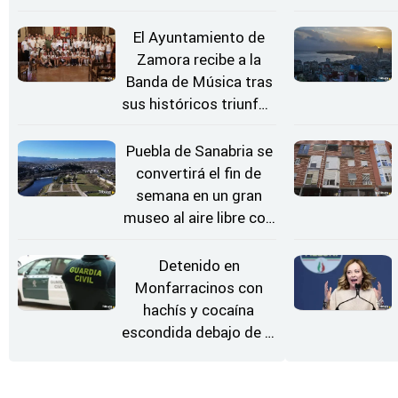
Conciertos bajo las
Estrellas
El Ayuntamiento de
Zamora recibe a la
Banda de Música tras
sus históricos triunfos
en Kerkrade
Puebla de Sanabria se
convertirá el fin de
semana en un gran
museo al aire libre con
'El Arriero'
Detenido en
Monfarracinos con
hachís y cocaína
escondida debajo de la
rueda de repuesto del
coche