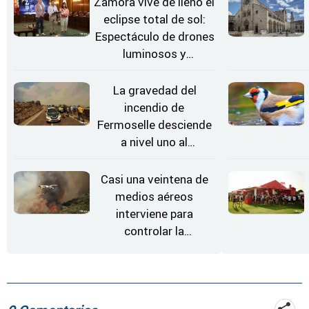
Zamora vive de lleno el
eclipse total de sol:
Espectáculo de drones
luminosos y
Conciertos bajo las
Estrellas
La gravedad del
incendio de
Fermoselle desciende
a nivel uno al
evolucionar
"favorable" y disminuir
Casi una veintena de
el riesgo
medios aéreos
interviene para
controlar la
reactivación del
incendio de
Fermoselle