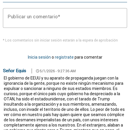
Publicar un comentario
* Los comentarios sin iniciar sesión estarán a la espera de aprobación
Inicia sesión
o
registrate
para comentar
Señor Equis
5/1/2026 - 9:27:36 AM
schedule
El gobierno de EEUU y su aparato de propaganda juegan con la
ignorancia de la gente, porque no existe ningún mecanismo para
expulsar o sancionar a ninguno de sus estados miembros. Es
curioso, porque el único país cuyo gobierno ha despreciado a la
OTAN, ha sido el estadounidense, con el tarado de Trump
insultando a la organización y a sus miembros, amenazando,
incluso, con invadir el territorio de uno de ellos. Lo peor de todo es
ver cómo en nuestro país hay quien quiere que seamos cómplice
de los desmanes imperialistas de un país, con unos intereses
completamente ajenos a los nuestros. En el extranjero, alaban a