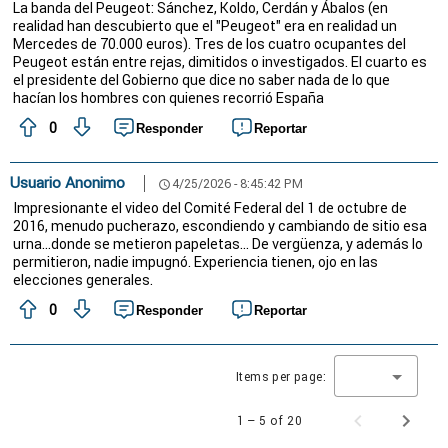
La banda del Peugeot: Sánchez, Koldo, Cerdán y Ábalos (en
realidad han descubierto que el "Peugeot" era en realidad un
Mercedes de 70.000 euros). Tres de los cuatro ocupantes del
Peugeot están entre rejas, dimitidos o investigados. El cuarto es
el presidente del Gobierno que dice no saber nada de lo que
hacían los hombres con quienes recorrió España
0
Responder
Reportar
Usuario Anonimo
4/25/2026 - 8:45:42 PM
schedule
Impresionante el video del Comité Federal del 1 de octubre de
2016, menudo pucherazo, escondiendo y cambiando de sitio esa
urna...donde se metieron papeletas... De vergüenza, y además lo
permitieron, nadie impugnó. Experiencia tienen, ojo en las
elecciones generales.
0
Responder
Reportar
Items per page:
1 – 5 of 20