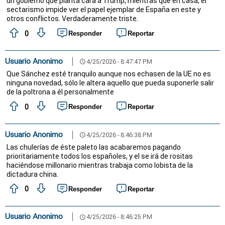
un gobierno que planta cara a Trump, mientras que en casa, el
sectarismo impide ver el papel ejemplar de España en este y
otros conflictos. Verdaderamente triste.
0
Responder
Reportar
Usuario Anonimo
4/25/2026 - 8:47:47 PM
schedule
Que Sánchez esté tranquilo aunque nos echasen de la UE no es
ninguna novedad, sólo le altera aquello que pueda suponerle salir
de la poltrona a él personalmente
0
Responder
Reportar
Usuario Anonimo
4/25/2026 - 8:46:38 PM
schedule
Las chulerías de éste paleto las acabaremos pagando
prioritariamente todos los españoles, y el se irá de rositas
haciéndose millonario mientras trabaja como lobista de la
dictadura china.
0
Responder
Reportar
Usuario Anonimo
4/25/2026 - 8:46:25 PM
schedule