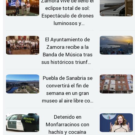
Zamora vive de lleno el
eclipse total de sol:
Espectáculo de drones
luminosos y
Conciertos bajo las
Estrellas
El Ayuntamiento de
Zamora recibe a la
Banda de Música tras
sus históricos triunfos
en Kerkrade
Puebla de Sanabria se
convertirá el fin de
semana en un gran
museo al aire libre con
'El Arriero'
Detenido en
Monfarracinos con
hachís y cocaína