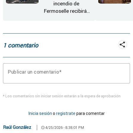
incendio de
Fermoselle recibirán
desde este lunes paja,
heno, forraje y agua
1 comentario
Publicar un comentario
* Los comentarios sin iniciar sesión estarán a la espera de aprobación
Inicia sesión
o
registrate
para comentar
Raúl González
4/25/2026 - 8:38:01 PM
schedule