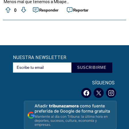
Menos mal que tenemos a Mbape...
0
Responder
Reportar
NUESTRA NEWSLETTER
SUSCRIBIRME
SÍGUENOS
Añadir
tribunazamora
como fuente
preferida de Google de forma gratuita
Mantente al día con Tribuna: la última hora en
deportes, sucesos, cultura, economía y
empresas.