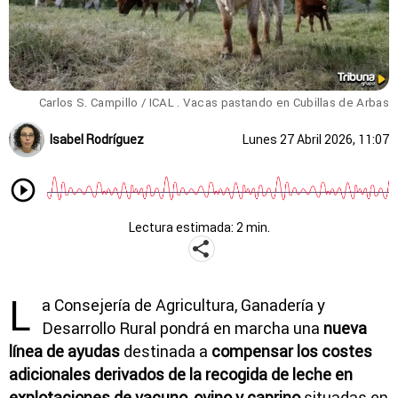
Carlos S. Campillo / ICAL . Vacas pastando en Cubillas de Arbas
Isabel Rodríguez
Lunes 27 Abril 2026, 11:07
Lectura estimada: 2 min.
L
a Consejería de Agricultura, Ganadería y
Desarrollo Rural pondrá en marcha una
nueva
línea de ayudas
destinada a
compensar los costes
adicionales derivados de la recogida de leche en
explotaciones de vacuno, ovino y caprino
situadas en