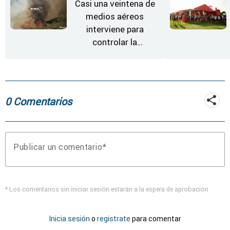
"favorable" y disminuir
Casi una veintena de
el riesgo
medios aéreos
interviene para
controlar la
reactivación del
incendio de
Fermoselle
0 Comentarios
Publicar un comentario
* Los comentarios sin iniciar sesión estarán a la espera de aprobación
Inicia sesión
o
registrate
para comentar