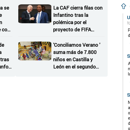
a se
La CAF cierra filas con
e
Infantino tras la
U
n
polémica por el
1
e con
proyecto de FIFA
P
d
Forward Enterprise
de
'Conciliamos Verano '
a
suma más de 7.800
S
tras
niños en Castilla y
A
iunfos
León en el segundo
n
periodo del programa
l
S
N
a
o
e
d
o