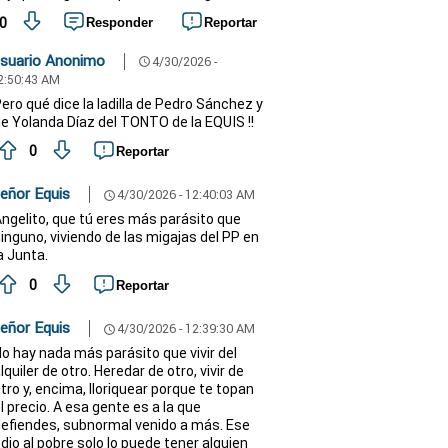
0
Responder
Reportar
suario Anonimo
4/30/2026 -
schedule
2:50:43 AM
ero qué dice la ladilla de Pedro Sánchez y
e Yolanda Díaz del TONTO de la EQUIS !!
0
Reportar
eñor Equis
4/30/2026 - 12:40:03 AM
schedule
ngelito, que tú eres más parásito que
inguno, viviendo de las migajas del PP en
a Junta.
0
Reportar
eñor Equis
4/30/2026 - 12:39:30 AM
schedule
o hay nada más parásito que vivir del
lquiler de otro. Heredar de otro, vivir de
tro y, encima, lloriquear porque te topan
l precio. A esa gente es a la que
efiendes, subnormal venido a más. Ese
dio al pobre solo lo puede tener alguien