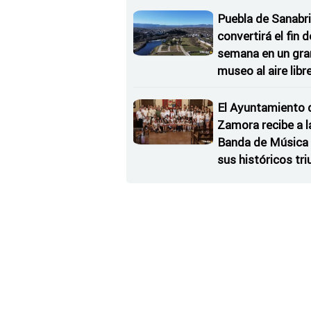
Estrellas
Puebla de Sanabri
convertirá el fin d
semana en un gra
museo al aire libr
'El Arriero'
El Ayuntamiento 
Zamora recibe a l
Banda de Música 
sus históricos tr
en Kerkrade