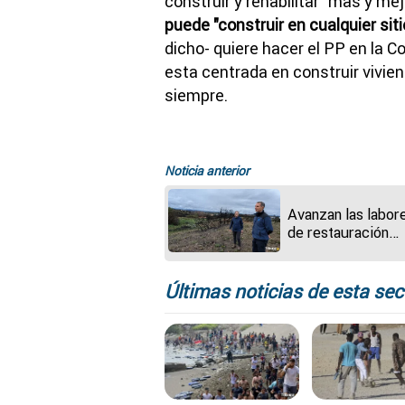
construir y rehabilitar "más y me
puede "construir en cualquier siti
dicho- quiere hacer el PP en la C
esta centrada en construir vivien
siempre.
Noticia anterior
Avanzan las labor
de restauración
hidrológica y fore
en la provincia de
Zamora
Últimas noticias de esta sec