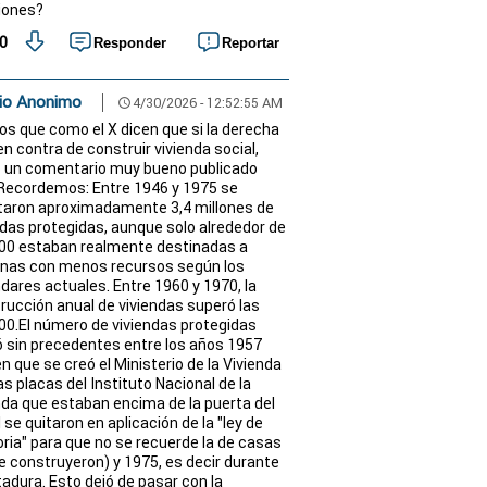
iones?
0
Responder
Reportar
io Anonimo
4/30/2026 - 12:52:55 AM
schedule
los que como el X dicen que si la derecha
en contra de construir vivienda social,
o un comentario muy bueno publicado
 Recordemos: Entre 1946 y 1975 se
taron aproximadamente 3,4 millones de
ndas protegidas, aunque solo alrededor de
00 estaban realmente destinadas a
nas con menos recursos según los
dares actuales. Entre 1960 y 1970, la
rucción anual de viviendas superó las
00.El número de viviendas protegidas
ó sin precedentes entre los años 1957
n que se creó el Ministerio de la Vivienda
as placas del Instituto Nacional de la
nda que estaban encima de la puerta del
 se quitaron en aplicación de la "ley de
ia" para que no se recuerde la de casas
e construyeron) y 1975, es decir durante
ctadura. Esto dejó de pasar con la