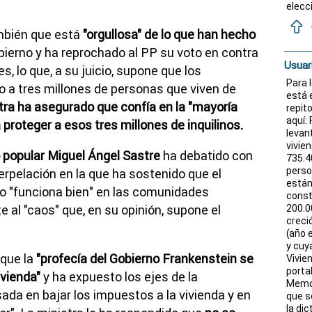
elecc
mbién que está
"orgullosa"
de lo que han hecho
bierno y ha reprochado al PP su voto en contra
Usuar
es, lo que, a su juicio, supone que los
Para 
o a tres millones de personas que viven de
está 
stra ha asegurado que confía en la "mayoría
repit
aquí:
proteger a esos tres millones de inquilinos.
levan
vivie
 popular Miguel Ángel Sastre
ha debatido con
735.4
perso
erpelación en la que ha sostenido que el
están
do "funciona bien" en las comunidades
const
 al "caos" que, en su opinión, supone el
200.0
creci
(año e
y cuy
 que la
"profecía del Gobierno Frankenstein se
Vivie
portal
vienda"
y ha expuesto los ejes de la
Memor
asada en bajar los impuestos a la vivienda y en
que s
la di