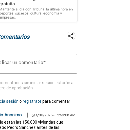
gratuita
Mantente al día con Tribuna: la última hora en
deportes, sucesos, cultura, economía y
empresas.
Comentarios
licar un comentario
comentarios sin iniciar sesión estarán a
era de aprobación
icia sesión
o
registrate
para comentar
io Anonimo
4/30/2026 - 12:53:08 AM
schedule
e están las 150.000 viviendas que
tió Pedro Sánchez antes de las