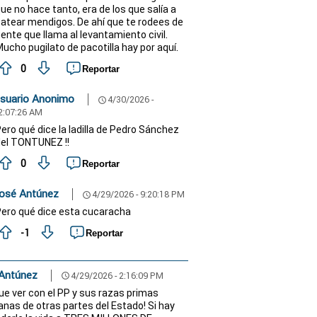
ue no hace tanto, era de los que salía a
atear mendigos. De ahí que te rodees de
ente que llama al levantamiento civil.
ucho pugilato de pacotilla hay por aquí.
0
Reportar
suario Anonimo
4/30/2026 -
schedule
2:07:26 AM
ero qué dice la ladilla de Pedro Sánchez
el TONTUNEZ !!
0
Reportar
osé Antúnez
4/29/2026 - 9:20:18 PM
schedule
ero qué dice esta cucaracha
-1
Reportar
 Antúnez
4/29/2026 - 2:16:09 PM
schedule
ue ver con el PP y sus razas primas
nas de otras partes del Estado! Si hay