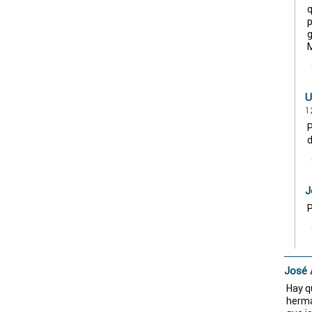
q
p
g
M
U
1
P
d
J
P
José
Hay q
herma