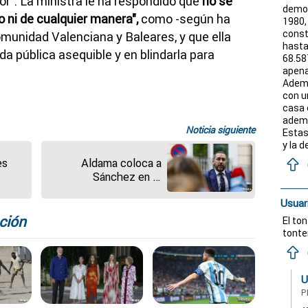
jor". La ministra le ha respondido que
no se
democ
o ni de cualquier manera",
como -según ha
1980,
const
omunidad Valenciana y Baleares, y que ella
hasta
da pública asequible y en blindarla para
68.587
apena
Ademá
con u
casa 
ademá
Noticia siguiente
Estas
y la d
es
Aldama coloca a
Sánchez en el
stal
"escalafón 1" de la
Usuar
"banda organizada",
Ábalos "en el 2" y
ción
El to
Koldo "en el 3"
tonter
U
P