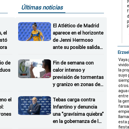
y
e
Últimas noticias
f
d
p
El Atlético de Madrid
 el
aparece en el horizonte
istó
de Jenni Hermoso
ora
ante su posible salida
Erzse
de Tigres
Vaya 
io de
Fin de semana con
vivid
iduos
calor intenso y
la pr
suyo 
previsión de tormentas
siemp
y granizo en zonas del
otros
agua 
interior
entre
eno el
Tebas carga contra
la ge
farsa
l:
Infantino y denuncia
empie
rones
una "gravísima quiebra"
llama
en la gobernanza de la
esta 
fiesta
as
FIFA