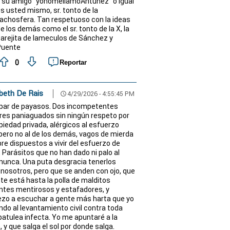
 su amigo "yonomellamoAntunez" o igual
s usted mismo, sr. tonto de la
achosfera. Tan respetuoso con la ideas
e los demás como el sr. tonto de la X, la
arejita de lameculos de Sánchez y
Puente
0
Reportar
beth De Rais
4/29/2026 - 4:55:45 PM
schedule
par de payasos. Dos incompetentes
ores paniaguados sin ningún respeto por
opiedad privada, alérgicos al esfuerzo
pero no al de los demás, vagos de mierda
re dispuestos a vivir del esfuerzo de
. Parásitos que no han dado ni palo al
nunca. Una puta desgracia tenerlos
 nosotros, pero que se anden con ojo, que
nte está hasta la polla de malditos
ntes mentirosos y estafadores, y
zo a escuchar a gente más harta que yo
ndo al levantamiento civil contra toda
patulea infecta. Yo me apuntaré a la
, y que salga el sol por donde salga.