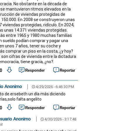
racia. No obstante en la década de
 se mantuvieron ritmos elevados en la
rucción de viviendas protegidas de
 150.000. En 2008 se construyeron unas
 viviendas protegidas, ridículo. En 2024,
s unas 14.371 viviendas protegidas.
s entre 1965 y 1980 muchas familias
n sueldo podían comprar y pagar una
en unos 7 años, tener su coche y
s comprar un piso en la costa, ¿y hoy?
 son cifras de vivienda entre la dictadura
emocracia, tiene gracia, ¿no?.
0
Responder
Reportar
io Anonimo
4/29/2026 - 6:46:30 PM
schedule
nto de ersebeth un día más diciendo
ías,solo falta angelito
0
Responder
Reportar
suario Anonimo
4/30/2026 - 3:17:48
schedule
M