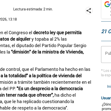
Lectura estimada: 2 min.
2026, 13:18
21 
n el Congreso el
decreto ley que permitía
atos de alquiler
y topaba al 2% las
ntas, el diputado del Partido Popular Sergio
les la
"dimisión" de la ministra de Vivienda,
Pub
 de control, que el Parlamento ha hecho en las
* Los 
 la totalidad" a la política de vivienda del
la esp
admisión a trámite también recientemente en el
In
a del PP.
"Es un desprecio a la democracia
sin tener nada que ofrecer",
ha dicho el
Usuar
a, que le ha replicado cuestionando la
¿Dónd
 hable de respeto a la democracia".
prome