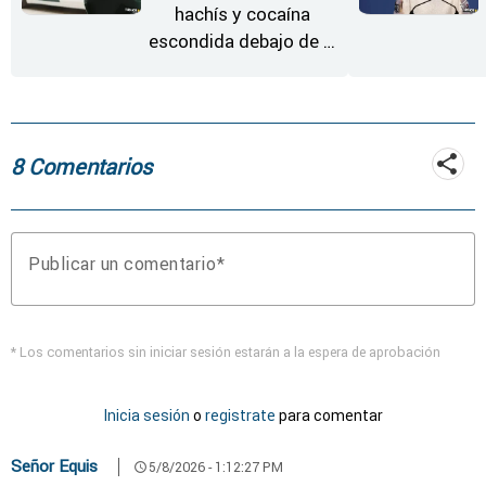
hachís y cocaína
escondida debajo de la
rueda de repuesto del
coche
8 Comentarios
Publicar un comentario
* Los comentarios sin iniciar sesión estarán a la espera de aprobación
Inicia sesión
o
registrate
para comentar
Señor Equis
5/8/2026 - 1:12:27 PM
schedule