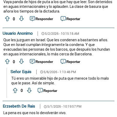
Vaya panda de hijos de puta a los que hay que leer. Son detenidos
en aguas internacionales y lo aplauden. La clase de basura que
añora los tiempos de la dictadura.
0
Responder
Reportar
Usuario Anonimo
5/2/2026 - 10:15:18 AM
schedule
Que les juzguen en Israel. Que les condenen a bastantes años.
Que en Israel cumplan íntegramente la condena. Y que
evacuadas las personas de los barcos, que después los hundan
en aguas internacionales, lo más cerca de Barcelona.
0
Responder
Reportar
Señor Equis
5/8/2026 - 1:13:48 PM
schedule
Tú eres un miserable hijo de puta que merece todo lo malo
que le pase. Así de simple.
0
Reportar
Erzsebeth De Rais
5/1/2026 - 10:19:57 PM
schedule
La pena es que nos lo devolverán vivo.