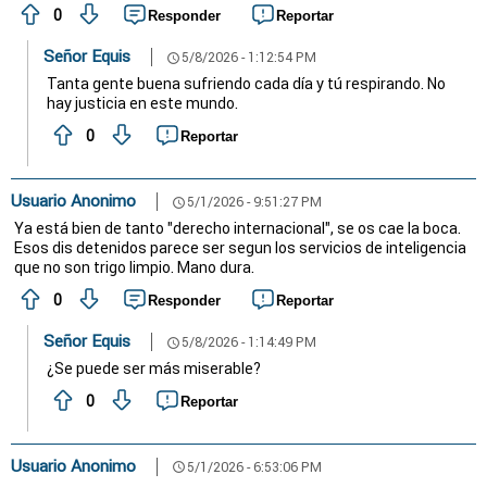
0
Responder
Reportar
Señor Equis
5/8/2026 - 1:12:54 PM
schedule
Tanta gente buena sufriendo cada día y tú respirando. No
hay justicia en este mundo.
0
Reportar
Usuario Anonimo
5/1/2026 - 9:51:27 PM
schedule
Ya está bien de tanto "derecho internacional", se os cae la boca.
Esos dis detenidos parece ser segun los servicios de inteligencia
que no son trigo limpio. Mano dura.
0
Responder
Reportar
Señor Equis
5/8/2026 - 1:14:49 PM
schedule
¿Se puede ser más miserable?
0
Reportar
Usuario Anonimo
5/1/2026 - 6:53:06 PM
schedule