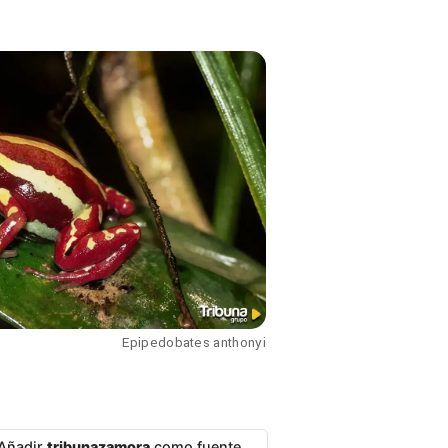
Epipedobates anthonyi
Añadir
tribunazamora
como fuente