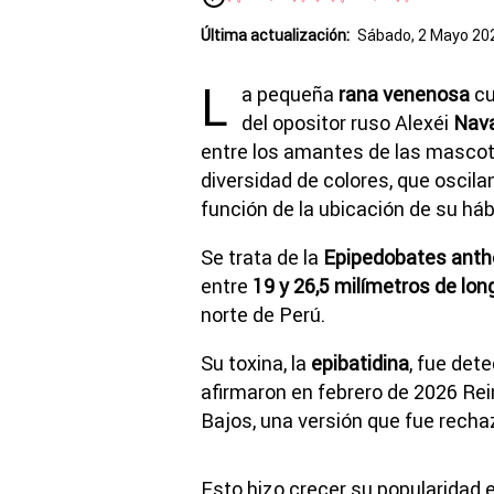
Última actualización:
Sábado, 2 Mayo 202
L
a pequeña
rana venenosa
cu
del opositor ruso Alexéi
Nava
entre los amantes de las mascot
diversidad de colores, que oscila
función de la ubicación de su háb
Se trata de la
Epipedobates anth
entre
19 y 26,5 milímetros de lon
norte de Perú.
Su toxina, la
epibatidina
, fue det
afirmaron en febrero de 2026 Rei
Bajos, una versión que fue recha
Esto hizo crecer su popularidad 