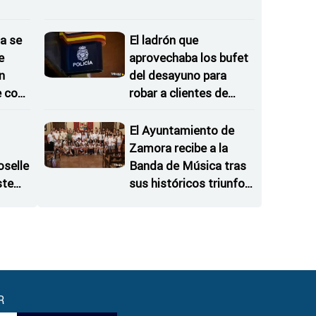
as
a se
El ladrón que
e
aprovechaba los bufet
n
del desayuno para
e con
robar a clientes de
hoteles
El Ayuntamiento de
Zamora recibe a la
oselle
Banda de Música tras
ste
sus históricos triunfos
orraje
en Kerkrade
R