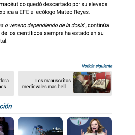
armacéutico quedó descartado por su elevada
xplica a EFE el ecólogo Mateo Reyes.
a o veneno dependiendo de la dosis
", continúa
 de los científicos siempre ha estado en su
tal.
Noticia siguiente
dora
Los manuscritos
nos
medievales más bellos
rra
se exponen en Castilla
y León
ción