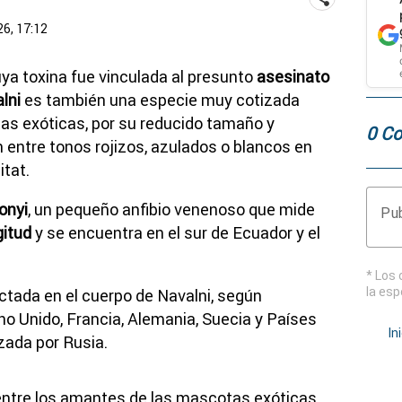
6, 17:12
ya toxina fue vinculada al presunto
asesinato
lni
es también una especie muy cotizada
as exóticas, por su reducido tamaño y
0 Co
n entre tonos rojizos, azulados o blancos en
itat.
onyi
, un pequeño anfibio venenoso que mide
Pub
gitud
y se encuentra en el sur de Ecuador y el
* Los 
la esp
ectada en el cuerpo de Navalni, según
no Unido, Francia, Alemania, Suecia y Países
In
zada por Rusia.
entre los amantes de las mascotas exóticas,