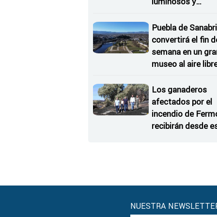
luminosos y
Conciertos bajo l
Estrellas
Puebla de Sanabri
convertirá el fin d
semana en un gra
museo al aire libr
'El Arriero'
Los ganaderos
afectados por el
incendio de Ferm
recibirán desde e
lunes paja, heno, f
y agua
NUESTRA NEWSLETTE