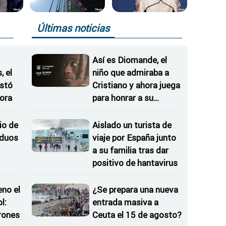
Últimas noticias
Así es Diomande, el
 el
niño que admiraba a
istó
Cristiano y ahora juega
ora
para honrar a su
hermana
io de
Aislado un turista de
iduos
viaje por España junto
a su familia tras dar
positivo de hantavirus
eno el
¿Se prepara una nueva
l:
entrada masiva a
rones
Ceuta el 15 de agosto?