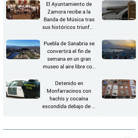
Estrellas
El Ayuntamiento de
Zamora recibe a la
Banda de Música tras
sus históricos triunfos
en Kerkrade
Puebla de Sanabria se
convertirá el fin de
semana en un gran
museo al aire libre con
'El Arriero'
Detenido en
Monfarracinos con
hachís y cocaína
escondida debajo de la
rueda de repuesto del
coche