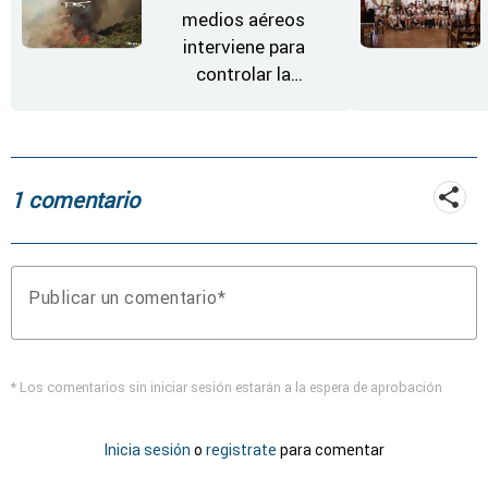
medios aéreos
interviene para
controlar la
reactivación del
incendio de
Fermoselle
1 comentario
Publicar un comentario
* Los comentarios sin iniciar sesión estarán a la espera de aprobación
Inicia sesión
o
registrate
para comentar