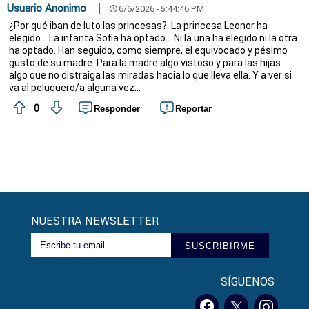
Usuario Anonimo
6/6/2026 - 5:44:46 PM
schedule
¿Por qué iban de luto las princesas?. La princesa Leonor ha
elegido... La infanta Sofia ha optado... Ni la una ha elegido ni la otra
ha optado. Han seguido, como siempre, el equivocado y pésimo
gusto de su madre. Para la madre algo vistoso y para las hijas
algo que no distraiga las miradas hacia lo que lleva ella. Y a ver si
va al peluquero/a alguna vez...
0
Responder
Reportar
NUESTRA NEWSLETTER
SUSCRIBIRME
SÍGUENOS