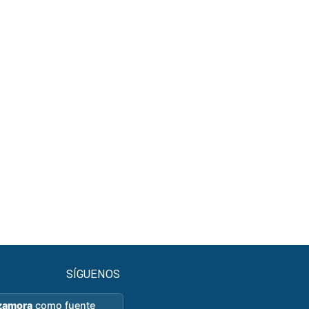
SÍGUENOS
zamora
como fuente