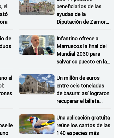
 el
beneficiarios de las
istó
ayudas de la
ora
Diputación de Zamora
para modernizar
consultorios locales
io de
Infantino ofrece a
iduos
Marruecos la final del
Mundial 2030 para
salvar su puesto en la
FIFA, según 'The
Times'
eno el
Un millón de euros
l:
entre seis toneladas
rones
de basura: así lograron
recuperar el billete
as
ganador
Una aplicación gratuita
oselle
reúne los cantos de las
 uno
140 especies más