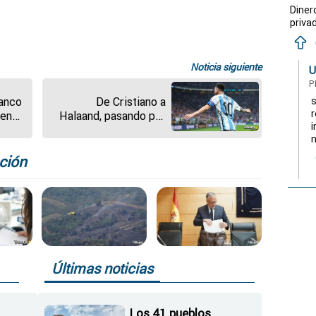
Diner
priva
Noticia siguiente
U
P
s
lanco
De Cristiano a
r
 en
Halaand, pasando por
i
XIV
Valverde o Yamal:
n
Diez nombres que
buscan la estrella
ción
Mundial
Últimas noticias
Los 41 pueblos