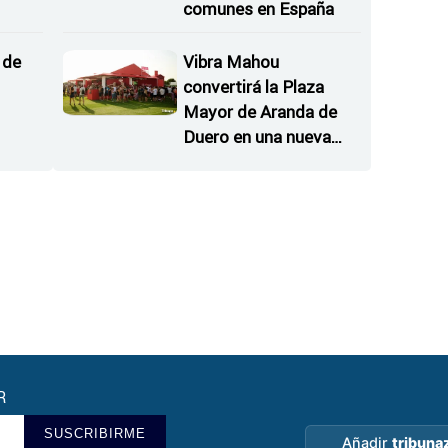
comunes en España
inuir
 de
Vibra Mahou
convertirá la Plaza
Mayor de Aranda de
Duero en una nueva
parada imprescindible
oselle
de Sonorama Ribera
R
SUSCRIBIRME
Añadir
tribuna