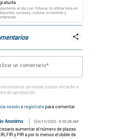
gratuita
Mantente al día con Tribuna: la última hora en
deportes, sucesos, cultura, economía y
empresas.
mentarios
licar un comentario
comentarios sin iniciar sesión estarán a
era de aprobación
icia sesión
o
registrate
para comentar
io Anonimo
6/15/2026 - 8:38:08 AM
schedule
cesario aumentar el número de plazas
IR, FIR y PIR a por lo menos el doble de