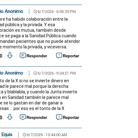
io Anonimo
6/7/2026 - 6:06:30 PM
schedule
re ha habido colaboración entre la
d pública y la privada. Y esa
oración es mutua, también desde
e se paga a la Sanidad Pública cuando
 mandan pacientes que no puede atender
e momento la privada, y viceversa.
0
Responder
Reportar
io Anonimo
6/7/2026 - 6:04:21 PM
schedule
to de la X si no se invierte dinero en
ad le parece mal porque la derecha
a y blablabla, y cuando la Junta invierte
o en Sanidad también le parece mal
e se lo gastan en dar de ganar a
as ... por eso es el tonto de la X
0
Responder
Reportar
 Equis
6/7/2026 - 10:44:00 AM
schedule