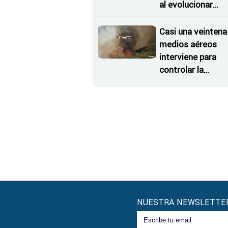
al evolucionar
"favorable" y dism
el riesgo
Casi una veintena
medios aéreos
interviene para
controlar la
reactivación del
incendio de Ferm
NUESTRA NEWSLETTE