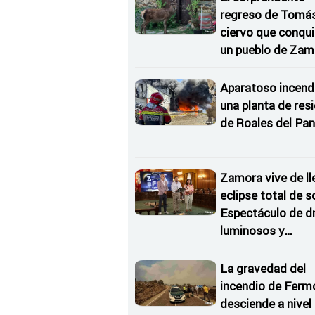
regreso de Tomás,
ciervo que conqu
un pueblo de Zam
Aparatoso incend
una planta de res
de Roales del Pan
Zamora vive de ll
eclipse total de so
Espectáculo de d
luminosos y
Conciertos bajo l
Estrellas
La gravedad del
incendio de Ferm
desciende a nivel