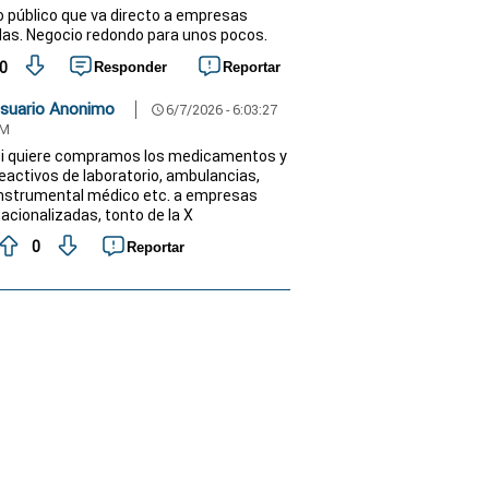
o público que va directo a empresas
das. Negocio redondo para unos pocos.
0
Responder
Reportar
suario Anonimo
6/7/2026 - 6:03:27
schedule
M
i quiere compramos los medicamentos y
eactivos de laboratorio, ambulancias,
nstrumental médico etc. a empresas
acionalizadas, tonto de la X
0
Reportar