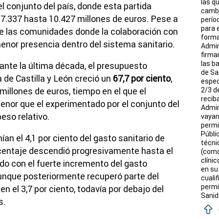
las q
el conjunto del país, donde esta partida
cambi
7.337 hasta 10.427 millones de euros. Pese a
perío
para 
ntre las comunidades donde la colaboración con
forma
nor presencia dentro del sistema sanitario.
Admin
firma
las b
ante la última década, el presupuesto
de Sa
 de Castilla y León creció un
67,7 por ciento
,
espec
illones de euros, tiempo en el que el
2/3 d
recib
enor que el experimentado por el conjunto del
Admin
eso relativo.
vayan
permit
Públi
ían el 4,1 por ciento del gasto sanitario de
técni
rcentaje descendió progresivamente hasta el
(como
clínic
ndo con el fuerte incremento del gasto
en su
Aunque posteriormente recuperó parte del
cuali
permi
en el 3,7 por ciento, todavía por debajo del
Sanid
s.