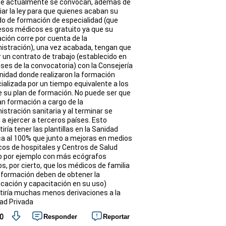
ue actualmente se convocan, además de
ar la ley para que quienes acaban su
do de formación de especialidad (que
esos médicos es gratuito ya que su
ción corre por cuenta de la
istración), una vez acabada, tengan que
r un contrato de trabajo (establecido en
ases de la convocatoria) con la Consejería
nidad donde realizaron la formación
ializada por un tiempo equivalente a los
e su plan de formación. No puede ser que
an formación a cargo de la
istración sanitaria y al terminar se
 a ejercer a terceros países. Esto
iría tener las plantillas en la Sanidad
ca al 100% que junto a mejoras en medios
cos de hospitales y Centros de Salud
 por ejemplo con más ecógrafos
os, por cierto, que los médicos de familia
 formación deben de obtener la
ficación y capacitación en su uso)
tiría muchas menos derivaciones a la
ad Privada
0
Responder
Reportar