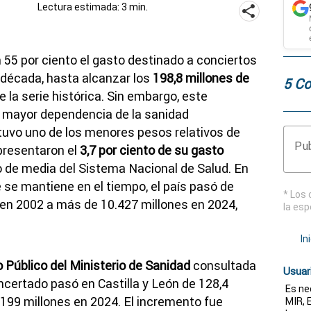
Lectura estimada: 3 min.
n 55 por ciento el gasto destinado a conciertos
a década, hasta alcanzar los
198,8 millones de
5 Co
de la serie histórica. Sin embargo, este
a mayor dependencia de la sanidad
uvo uno de los menores pesos relativos de
Pub
presentaron el
3,7 por ciento de su gasto
nto de media del Sistema Nacional de Salud. En
 se mantiene en el tiempo, el país pasó de
* Los 
 en 2002 a más de 10.427 millones en 2024,
la esp
In
 Público del Ministerio de Sanidad
consultada
Usuar
ncertado pasó en Castilla y León de 128,4
Es ne
 199 millones en 2024. El incremento fue
MIR, E