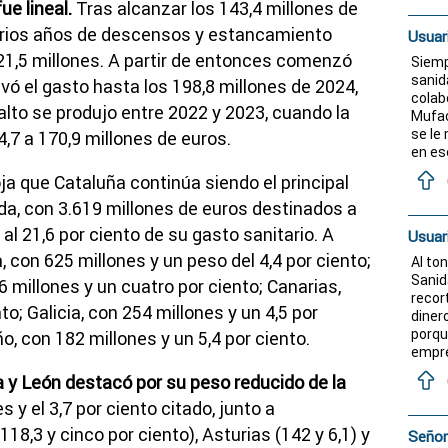
e lineal.
Tras alcanzar los 143,4 millones de
 varios años de descensos y estancamiento
Usuar
21,5 millones. A partir de entonces comenzó
Siemp
sanida
vó el gasto hasta los 198,8 millones de 2024,
colab
alto se produjo entre 2022 y 2023, cuando la
Mufac
se le
,7 a 170,9 millones de euros.
en es
 que Cataluña continúa siendo el principal
da, con 3.619 millones de euros destinados a
al 21,6 por ciento de su gasto sanitario. A
Usuar
 con 625 millones y un peso del 4,4 por ciento;
Al ton
Sanid
 millones y un cuatro por ciento; Canarias,
recort
to; Galicia, con 254 millones y un 4,5 por
diner
porqu
o, con 182 millones y un 5,4 por ciento.
empres
a y León destacó por su peso reducido de la
 y el 3,7 por ciento citado, junto a
,3 y cinco por ciento), Asturias (142 y 6,1) y
Señor