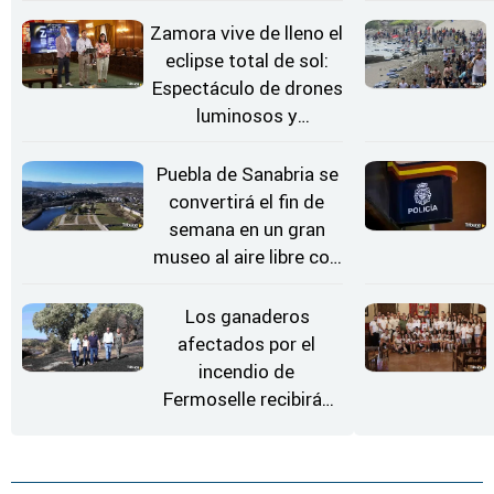
Zamora vive de lleno el
eclipse total de sol:
Espectáculo de drones
luminosos y
Conciertos bajo las
Estrellas
Puebla de Sanabria se
convertirá el fin de
semana en un gran
museo al aire libre con
'El Arriero'
Los ganaderos
afectados por el
incendio de
Fermoselle recibirán
desde este lunes paja,
heno, forraje y agua