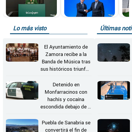
Lo más visto
Últimas noti
El Ayuntamiento de
Zamora recibe a la
Banda de Música tras
sus históricos triunfos
en Kerkrade
Detenido en
Monfarracinos con
hachís y cocaína
escondida debajo de la
rueda de repuesto del
coche
Puebla de Sanabria se
convertirá el fin de