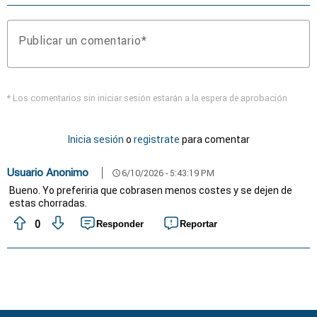
Publicar un comentario
* Los comentarios sin iniciar sesión estarán a la espera de aprobación
Inicia sesión
o
registrate
para comentar
Usuario Anonimo
6/10/2026 - 5:43:19 PM
schedule
Bueno. Yo preferiria que cobrasen menos costes y se dejen de
estas chorradas.
0
Responder
Reportar