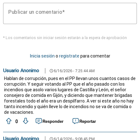
Publicar un comentario
* Los comentarios sin iniciar sesión estarán a la espera de aprobación
Inicia sesión
o
registrate
para comentar
Usuario Anonimo
6/16/2026 - 7:25:44 AM
schedule
Hablan de corrupción, pues en el PP llevan unos cuantos casos de
corrupción. Y seguir votando al PP que el año pasado con los
incendios que asolo varios lugares de Castilla y León, el señor
consejero de comida en Gijón, y diciendo que mantener brigadas
forestales todo el año era un despilfarro. A ver si este año no hay
tanto incendio y quién lleve lo de incendios no se va de comida o
de vacaciones.
0
Responder
Reportar
Usuario Anonimo
6/14/2026 - 9:08:45 PM
schedule