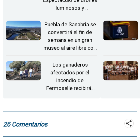
luminosos y
Conciertos bajo las
Estrellas
Puebla de Sanabria se
convertirá el fin de
semana en un gran
museo al aire libre con
'El Arriero'
Los ganaderos
afectados por el
incendio de
Fermoselle recibirán
desde este lunes paja,
heno, forraje y agua
26 Comentarios