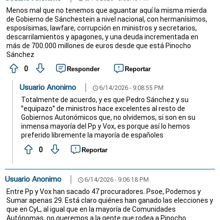
Menos mal que no tenemos que aguantar aquí la misma mierda
de Gobierno de Sánchestein a nivel nacional, con hermanísimos,
esposísimas, lawfare, corrupción en ministros y secretarios,
descarrilamientos y apagones, y una deuda incrementada en
más de 700.000 millones de euros desde que está Pinocho
Sánchez
0
Responder
Reportar
Usuario Anonimo
6/14/2026 - 9:08:55 PM
schedule
Totalmente de acuerdo, y es que Pedro Sánchez y su
"equipazo" de ministros hace excelentes al resto de
Gobiernos Autonómicos que, no olvidemos, si son en su
inmensa mayoría del Pp y Vox, es porque así lo hemos
preferido libremente la mayoría de españoles
0
Reportar
Usuario Anonimo
6/14/2026 - 9:06:18 PM
schedule
Entre Pp y Vox han sacado 47 procuradores. Psoe, Podemos y
Sumar apenas 29. Está claro quiénes han ganado las elecciones y
que en CyL, al igual que en la mayoría de Comunidades
Autónomas, no queremos a la gente que rodea a Pinocho