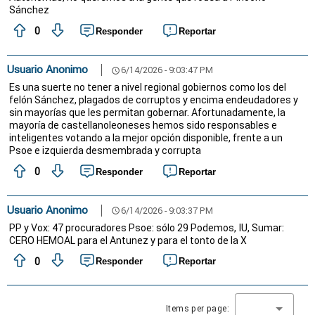
Sánchez
0
Responder
Reportar
Usuario Anonimo
6/14/2026 - 9:03:47 PM
schedule
Es una suerte no tener a nivel regional gobiernos como los del
felón Sánchez, plagados de corruptos y encima endeudadores y
sin mayorías que les permitan gobernar. Afortunadamente, la
mayoría de castellanoleoneses hemos sido responsables e
inteligentes votando a la mejor opción disponible, frente a un
Psoe e izquierda desmembrada y corrupta
0
Responder
Reportar
Usuario Anonimo
6/14/2026 - 9:03:37 PM
schedule
PP y Vox: 47 procuradores Psoe: sólo 29 Podemos, IU, Sumar:
CERO HEMOAL para el Antunez y para el tonto de la X
0
Responder
Reportar
Items per page: