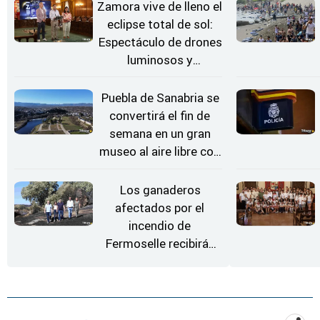
Zamora vive de lleno el
eclipse total de sol:
Espectáculo de drones
luminosos y
Conciertos bajo las
Estrellas
Puebla de Sanabria se
convertirá el fin de
semana en un gran
museo al aire libre con
'El Arriero'
Los ganaderos
afectados por el
incendio de
Fermoselle recibirán
desde este lunes paja,
heno, forraje y agua