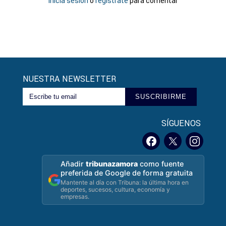
Inicia sesión
o
registrate
para comentar
NUESTRA NEWSLETTER
SUSCRIBIRME
SÍGUENOS
Añadir
tribunazamora
como fuente
preferida de Google de forma gratuita
Mantente al día con Tribuna: la última hora en
deportes, sucesos, cultura, economía y
empresas.