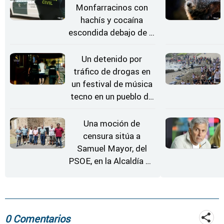
Monfarracinos con
hachís y cocaína
escondida debajo de la
rueda de repuesto del
coche
Un detenido por
tráfico de drogas en
un festival de música
tecno en un pueblo de
Zamora
Una moción de
censura sitúa a
Samuel Mayor, del
PSOE, en la Alcaldía de
Moraleja de Sayago
0 Comentarios