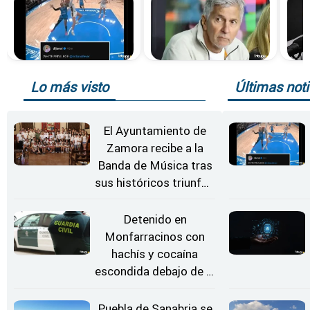
Lo más visto
Últimas noti
El Ayuntamiento de
Zamora recibe a la
Banda de Música tras
sus históricos triunfos
en Kerkrade
Detenido en
Monfarracinos con
hachís y cocaína
escondida debajo de la
rueda de repuesto del
coche
Puebla de Sanabria se