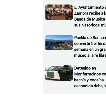
Conciertos bajo l
Estrellas
El Ayuntamiento 
Zamora recibe a l
Banda de Música 
sus históricos tr
en Kerkrade
Puebla de Sanabri
convertirá el fin d
semana en un gra
museo al aire libr
'El Arriero'
Detenido en
Monfarracinos c
hachís y cocaína
escondida debajo 
rueda de repuesto
coche