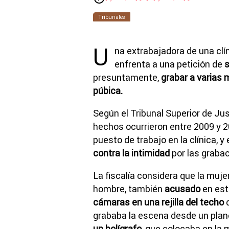
Tribunales
U
na extrabajadora de una clín
enfrenta a una petición de
s
presuntamente,
grabar a varias 
púbica.
Según el Tribunal Superior de Ju
hechos ocurrieron entre 2009 y 2
puesto de trabajo en la clínica, y
contra la intimidad
por las graba
La fiscalía considera que la muje
hombre, también
acusado
en est
cámaras en una rejilla del techo
d
grababa la escena desde un plan
un bolígrafo,
que colocaba en la 