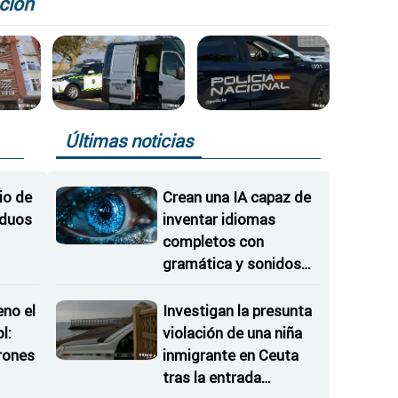
ción
Últimas noticias
io de
Crean una IA capaz de
iduos
inventar idiomas
completos con
gramática y sonidos
propios
eno el
Investigan la presunta
l:
violación de una niña
rones
inmigrante en Ceuta
tras la entrada