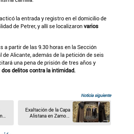
cticó la entrada y registro en el domicilio de
idad de Petrer, y allí se localizaron
varios
es a partir de las 9.30 horas en la Sección
l de Alicante, además de la petición de seis
icitará una pena de prisión de tres años y
r
dos delitos contra la intimidad.
Noticia siguiente
o
Exaltación de la Capa
un
Alistana en Zamora
cho.
con un homenaje al
último sastre de
Bermillo de Alba