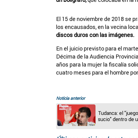
El 15 de noviembre de 2018 se pra
los encausados, en la vecina local
discos duros con las imágenes.
En el juicio previsto para el mart
Décima de la Audiencia Provincia
años para la mujer la fiscalía sol
cuatro meses para el hombre po
Noticia anterior
Tudanca: el "jueg
sucio" dentro de 
partido "duele mu
Y creo que es
imperdonable"