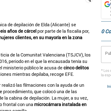
ica de depilación de Elda (Alicante) se
0 Co
eis años de cárcel
por parte de la fiscalía por,
mujeres clientes, en su mayoría en la zona
Pub
sticia de la Comunitat Valenciana (TSJCV), los
016, periodo en el que la encausada tenía su
 el ministerio público le acusa de
cinco delitos
* Los 
ciones mientras depilaba, recoge EFE.
la esp
r realizó las filmaciones con la ayuda de un
In
e procedimiento, que colocó una de las
e la cabina de depilación. La mujer, a su vez,
o frontal con una
microcámara instalada en
misma camilla.