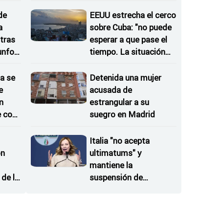
as
irregular del 30 de julio
de
EEUU estrecha el cerco
a
sobre Cuba: "no puede
tras
esperar a que pase el
iunfos
tiempo. La situación
no va a desaparecer"
a se
Detenida una mujer
e
acusada de
n
estrangular a su
e con
suegro en Madrid
Italia "no acepta
on
ultimatums" y
mantiene la
de la
suspensión de
 del
Schengen con España