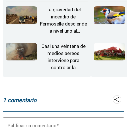
Conciertos bajo las
Estrellas
La gravedad del
incendio de
Fermoselle desciende
a nivel uno al
evolucionar
"favorable" y disminuir
Casi una veintena de
el riesgo
medios aéreos
interviene para
controlar la
reactivación del
incendio de
Fermoselle
1 comentario
Publicar un comentario