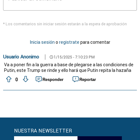
* Los comentarios sin iniciar sesión estarán a la espera de aprobación
Inicia sesión
o
registrate
para comentar
Usuario Anonimo
1/15/2025 - 7:10:23 PM
schedule
Va a poner fin a la guerra a base de plegarse a las condiciones de
Putin, este Trump se rinde y ello hará que Putin repita la hazaña
0
Responder
Reportar
NUESTRA NEWSLETTER