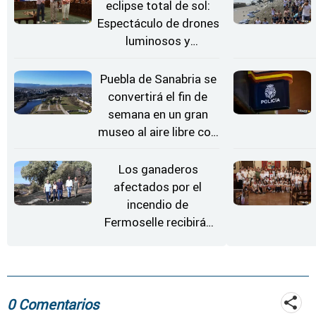
eclipse total de sol:
Espectáculo de drones
luminosos y
Conciertos bajo las
Estrellas
Puebla de Sanabria se
convertirá el fin de
semana en un gran
museo al aire libre con
'El Arriero'
Los ganaderos
afectados por el
incendio de
Fermoselle recibirán
desde este lunes paja,
heno, forraje y agua
0 Comentarios