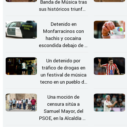
Banda de Música tras
sus históricos triunfos
en Kerkrade
Detenido en
Monfarracinos con
hachís y cocaína
escondida debajo de la
rueda de repuesto del
coche
Un detenido por
tráfico de drogas en
un festival de música
tecno en un pueblo de
Zamora
Una moción de
censura sitúa a
Samuel Mayor, del
PSOE, en la Alcaldía de
Moraleja de Sayago