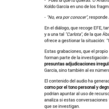
-
"Pues la que tú quieras. O Ariatn
Koldo García en uno de los frag
-
"No, era por conocer"
, responde
En el diálogo, que recoge EFE, t
y a una tal
"Carlota",
de la que Áb
ofrece a gestionar la situación:
"Y
Estas grabaciones, que el propio 
forman parte de la investigación 
presuntas adjudicaciones irregu
García, sino también al ex númer
El contenido del audio ha gener
como por el tono personal y deg
podrían apuntar al uso de recurso
analiza si estas conversaciones 
que se investigan.