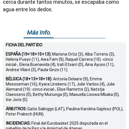
cerca durante tantos minutos, se escapaba como
agua entre los dedos.
Más Info.
FICHA DEL PARTIDO
ESPAÑA (19+18+15+13):
Mariona Ortiz (3), Alba Torrens (3),
Helena Pueyo (11), Awa Fam (9), Raquel Carrera (10) -cinco
inicial-, Elena Buenavida (4), Irati Etxarri (0), Aina Ayuso (11),
Andrea Vilaró (3), Paula Ginzo (11).
BÉLGICA (18+13+18+18):
Antonia Delaere (9), Emma
Meesseman (16), Kyara Linskens (17), Julie Vanloo (4), Julie
Alemand (19) -cinco inicial-, Elise Ramette (2), Natstja
Claessens (0), Bethy Mununga (0), Maxuella Lisowa Mbaka (0),
Ine Joris (0).
ÁRBITROS:
Gatis Salinggs (LAT), Paulina Karolina Gajdosz (POL),
Peter Praksch (HUN).
INCIDENCIAS:
Final del Eurobasket 2025 disputada en el
pabellón de la Paz y la Amistad de Atenas.