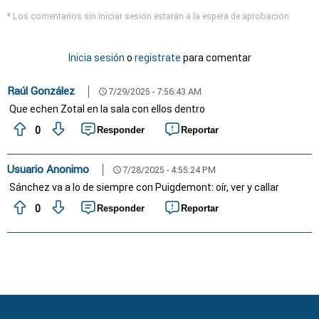
* Los comentarios sin iniciar sesión estarán a la espera de aprobación
Inicia sesión
o
registrate
para comentar
Raúl González
7/29/2025 - 7:56:43 AM
schedule
Que echen Zotal en la sala con ellos dentro
0
Responder
Reportar
Usuario Anonimo
7/28/2025 - 4:55:24 PM
schedule
Sánchez va a lo de siempre con Puigdemont: oír, ver y callar
0
Responder
Reportar