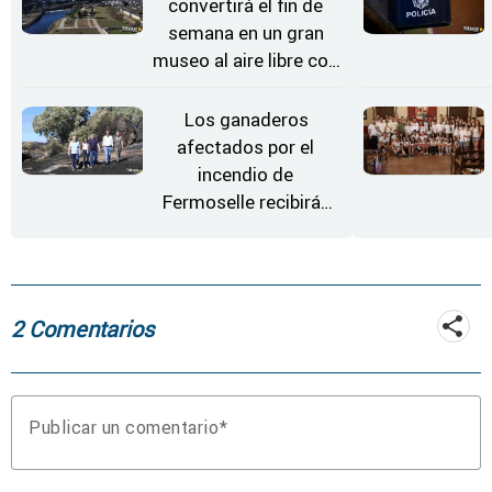
convertirá el fin de
semana en un gran
museo al aire libre con
'El Arriero'
Los ganaderos
afectados por el
incendio de
Fermoselle recibirán
desde este lunes paja,
heno, forraje y agua
2 Comentarios
Publicar un comentario