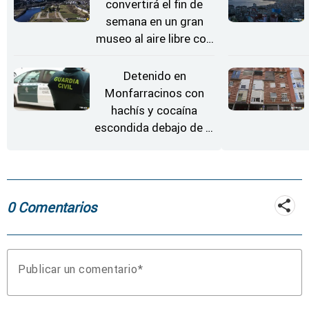
convertirá el fin de
semana en un gran
museo al aire libre con
'El Arriero'
Detenido en
Monfarracinos con
hachís y cocaína
escondida debajo de la
rueda de repuesto del
coche
0 Comentarios
Publicar un comentario