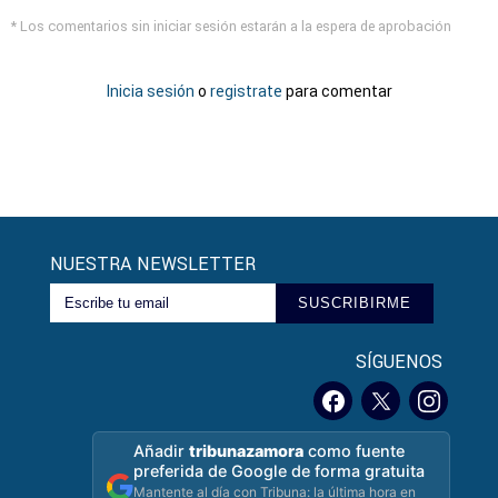
* Los comentarios sin iniciar sesión estarán a la espera de aprobación
Inicia sesión
o
registrate
para comentar
NUESTRA NEWSLETTER
SUSCRIBIRME
SÍGUENOS
Añadir
tribunazamora
como fuente
preferida de Google de forma gratuita
Mantente al día con Tribuna: la última hora en