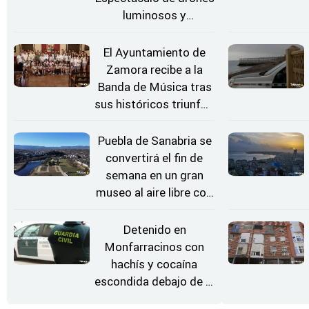
luminosos y
Conciertos bajo las
Estrellas
El Ayuntamiento de
Zamora recibe a la
Banda de Música tras
sus históricos triunfos
en Kerkrade
Puebla de Sanabria se
convertirá el fin de
semana en un gran
museo al aire libre con
'El Arriero'
Detenido en
Monfarracinos con
hachís y cocaína
escondida debajo de la
rueda de repuesto del