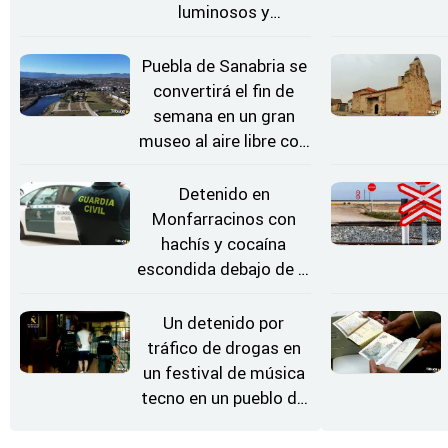
luminosos y
Conciertos bajo las
Estrellas
Puebla de Sanabria se
convertirá el fin de
semana en un gran
museo al aire libre con
'El Arriero'
Detenido en
Monfarracinos con
hachís y cocaína
escondida debajo de la
rueda de repuesto del
coche
Un detenido por
tráfico de drogas en
un festival de música
tecno en un pueblo de
Zamora