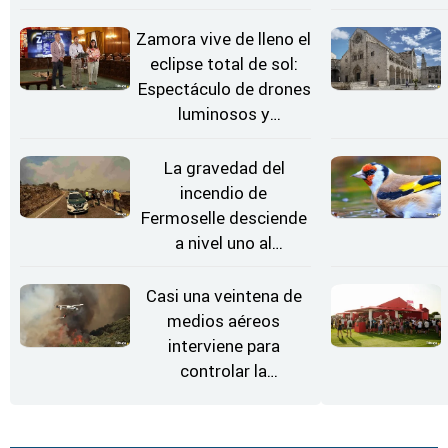
Zamora vive de lleno el
eclipse total de sol:
Espectáculo de drones
luminosos y
Conciertos bajo las
Estrellas
La gravedad del
incendio de
Fermoselle desciende
a nivel uno al
evolucionar
"favorable" y disminuir
Casi una veintena de
el riesgo
medios aéreos
interviene para
controlar la
reactivación del
incendio de
Fermoselle