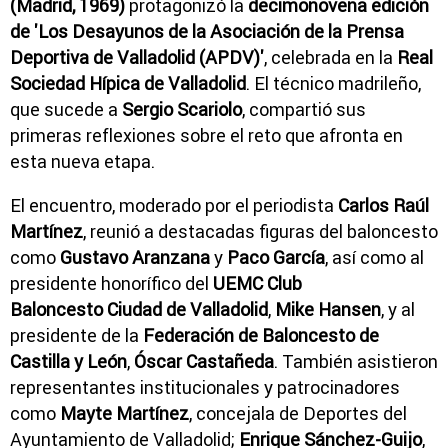
(Madrid, 1969)
protagonizó la
decimonovena edición
de 'Los Desayunos de la Asociación de la Prensa
Deportiva de Valladolid (APDV)'
, celebrada en la
Real
Sociedad Hípica de Valladolid
. El técnico madrileño,
que sucede a
Sergio Scariolo
, compartió sus
primeras reflexiones sobre el reto que afronta en
esta nueva etapa.
El encuentro, moderado por el periodista
Carlos Raúl
Martínez
, reunió a destacadas figuras del baloncesto
como
Gustavo Aranzana
y
Paco García
, así como al
presidente honorífico del
UEMC Club
Baloncesto
Ciudad de Valladolid
,
Mike Hansen
, y al
presidente de la
Federación de Baloncesto de
Castilla y León
,
Óscar Castañeda
. También asistieron
representantes institucionales y patrocinadores
como
Mayte Martínez
, concejala de Deportes del
Ayuntamiento de Valladolid;
Enrique Sánchez-Guijo
,