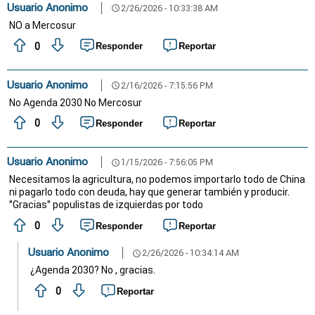
Usuario Anonimo
2/26/2026 - 10:33:38 AM
schedule
NO a Mercosur
0
Responder
Reportar
Usuario Anonimo
2/16/2026 - 7:15:56 PM
schedule
No Agenda 2030 No Mercosur
0
Responder
Reportar
Usuario Anonimo
1/15/2026 - 7:56:05 PM
schedule
Necesitamos la agricultura, no podemos importarlo todo de China
ni pagarlo todo con deuda, hay que generar también y producir.
"Gracias" populistas de izquierdas por todo
0
Responder
Reportar
Usuario Anonimo
2/26/2026 - 10:34:14 AM
schedule
¿Agenda 2030? No , gracias.
0
Reportar