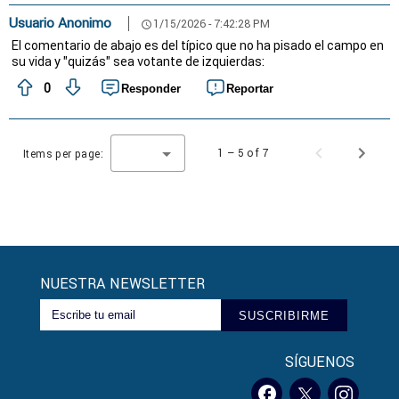
Usuario Anonimo
1/15/2026 - 7:42:28 PM
schedule
El comentario de abajo es del típico que no ha pisado el campo en
su vida y "quizás" sea votante de izquierdas:
0
Responder
Reportar
1 – 5 of 7
Items per page:
NUESTRA NEWSLETTER
SUSCRIBIRME
SÍGUENOS