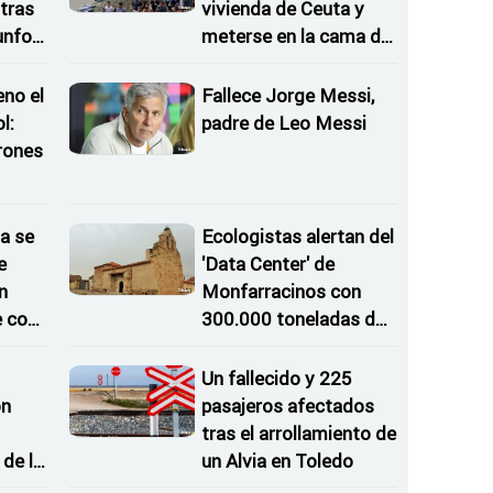
tras
vivienda de Ceuta y
iunfos
meterse en la cama de
una mujer
eno el
Fallece Jorge Messi,
l:
padre de Leo Messi
rones
as
a se
Ecologistas alertan del
e
'Data Center' de
n
Monfarracinos con
e con
300.000 toneladas de
gases contaminantes
al año
Un fallecido y 225
on
pasajeros afectados
tras el arrollamiento de
de la
un Alvia en Toledo
 del