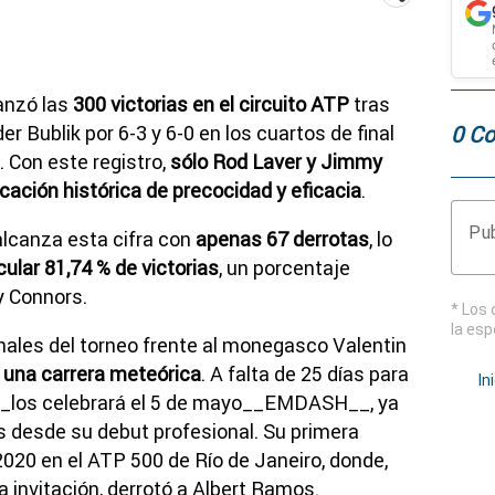
canzó las
300 victorias en el circuito ATP
tras
0 Co
r Bublik por 6-3 y 6-0 en los cuartos de final
 Con este registro,
sólo Rod Laver y Jimmy
cación histórica de precocidad y eficacia
.
Pub
alcanza esta cifra con
apenas 67 derrotas
, lo
ular 81,74 % de victorias
, un porcentaje
y Connors.
* Los 
la esp
inales del torneo frente al monegasco Valentin
 una carrera meteórica
. A falta de 25 días para
In
_los celebrará el 5 de mayo__EMDASH__, ya
s desde su debut profesional. Su primera
 2020 en el ATP 500 de Río de Janeiro, donde,
a invitación, derrotó a Albert Ramos.