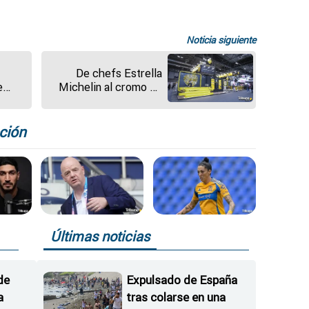
Noticia siguiente
De chefs Estrella
e
Michelin al cromo de
la Selección: la gran
apuesta de Tierra de
Sabor en el Salón
ción
Gourmets
Últimas noticias
de
Expulsado de España
a
tras colarse en una