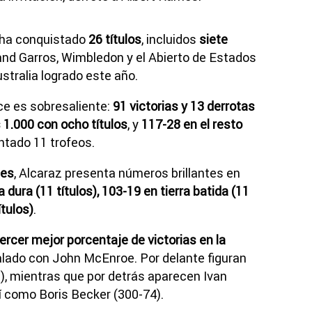
 ha conquistado
26 títulos
, incluidos
siete
and Garros, Wimbledon y el Abierto de Estados
stralia logrado este año.
ce es sobresaliente:
91 victorias y 13 derrotas
1.000 con ocho títulos
, y
117-28 en el resto
ntado 11 trofeos.
ies
, Alcaraz presenta números brillantes en
 dura (11 títulos), 103-19 en tierra batida (11
ítulos)
.
ercer mejor porcentaje de victorias en la
ualado con John McEnroe. Por delante figuran
), mientras que por detrás aparecen Ivan
sí como Boris Becker (300-74).