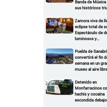
Banda de Música 
sus históricos tr
en Kerkrade
Zamora vive de ll
eclipse total de so
Espectáculo de d
luminosos y
Conciertos bajo l
Estrellas
Puebla de Sanabri
convertirá el fin d
semana en un gra
museo al aire libr
'El Arriero'
Detenido en
Monfarracinos c
hachís y cocaína
escondida debajo 
rueda de repuesto