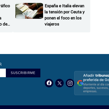
ráfico
España e Italia elevan
la tensión por Ceuta y
a
ponen el foco en los
o de
viajeros
R
SUSCRIBIRME
Añadir
tribuna
preferida de G
Mantente al día con
deportes, sucesos,
empresas.