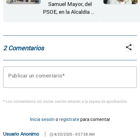
Samuel Mayor, del
PSOE, en la Alcaldía de
Moraleja de Sayago
2 Comentarios
Publicar un comentario
* Los comentarios sin iniciar sesión estarán a la espera de aprobación
Inicia sesión
o
registrate
para comentar
Usuario Anonimo
4/20/2026 - 9:57:58 AM
schedule