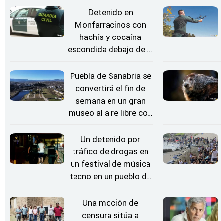
Detenido en
Monfarracinos con
hachís y cocaína
escondida debajo de la
rueda de repuesto del
coche
Puebla de Sanabria se
convertirá el fin de
semana en un gran
museo al aire libre con
'El Arriero'
Un detenido por
tráfico de drogas en
un festival de música
tecno en un pueblo de
Zamora
Una moción de
censura sitúa a