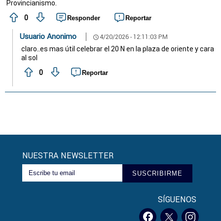
Provincianismo.
0
Responder
Reportar
Usuario Anonimo
4/20/2026 - 12:11:03 PM
schedule
claro..es mas útil celebrar el 20 N en la plaza de oriente y cara
al sol
0
Reportar
NUESTRA NEWSLETTER
SUSCRIBIRME
SÍGUENOS