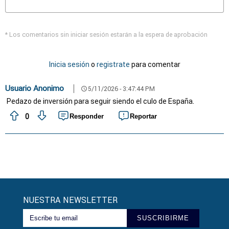
* Los comentarios sin iniciar sesión estarán a la espera de aprobación
Inicia sesión
o
registrate
para comentar
Usuario Anonimo
5/11/2026 - 3:47:44 PM
schedule
Pedazo de inversión para seguir siendo el culo de España.
0
Responder
Reportar
NUESTRA NEWSLETTER
SUSCRIBIRME