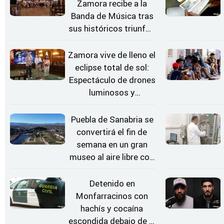
Zamora recibe a la
Banda de Música tras
sus históricos triunfos
en Kerkrade
Zamora vive de lleno el
eclipse total de sol:
Espectáculo de drones
luminosos y
Conciertos bajo las
Estrellas
Puebla de Sanabria se
convertirá el fin de
semana en un gran
museo al aire libre con
'El Arriero'
Detenido en
Monfarracinos con
hachís y cocaína
escondida debajo de la