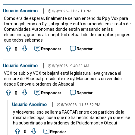
Usuario Anonimo
6/9/2026 - 11:57:10 PM
schedule
Como era de esperar, finalmente se han entendido Pp y Vox para
formar gobierno en CyL, al igual que está ocurriendo en el resto de
Comunidades Autónomas donde están arrasando en las
elecciones, gracias a la ineptitud del partido de corruptos progres
que todos sabemos
0
Responder
Reportar
Usuario Anonimo
6/9/2026 - 9:40:33 AM
schedule
VOX te subió y VOX te bajará está legislatura lleva gravada el
nombre de Abascal presidente de cyl Mañueco es un vendido
desde Génova a órdenes de Abascal
0
Responder
Reportar
Usuario Anonimo
6/9/2026 - 11:55:52 PM
schedule
y viceversa, eso se llama PACTAR entre dos partidos de la
misma ideología, cosa que no ha hecho Sánchez ya que él se
ha subordinado a las órdenes de Puigdemont y Otegui
0
Reportar