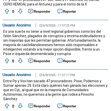
CERO HEMOAL para el Antunez y para el tonto de la X
0
Responder
Reportar
Usuario Anonimo
6/9/2026 - 11:57:25 PM
schedule
Es una suerte no tener a nivel regional gobiernos como los del
felón Sánchez, plagados de corruptos y encima endeudadores y
sin mayorías que les permitan gobernar. Afortunadamente, la
mayoría de castellanoleoneses hemos sido responsables e
inteligentes votando a la mejor opción disponible, frente a un
Psoe e izquierda desmembrada y corrupta
0
Responder
Reportar
Usuario Anonimo
6/9/2026 - 11:57:17 PM
schedule
Entre Pp y Vox han sacado 47 procuradores. Psoe, Podemos y
Sumar apenas 29. Está claro quiénes han ganado las elecciones y
que en CyL, al igual que en la mayoría de Comunidades
Autónomas, no queremos a la gente que rodea a Pinocho
Sánchez
0
Responder
Reportar