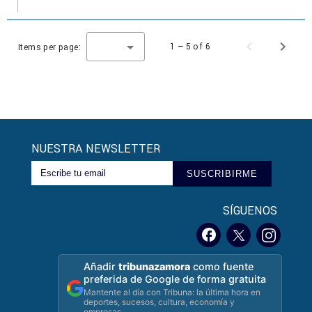
1 – 5 of 6
Items per page:
NUESTRA NEWSLETTER
SUSCRIBIRME
SÍGUENOS
Añadir
tribunazamora
como fuente
preferida de Google de forma gratuita
Mantente al día con Tribuna: la última hora en
deportes, sucesos, cultura, economía y
empresas.