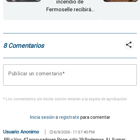
incendio de
Fermoselle recibirán
desde este lunes paja,
heno, forraje y agua
8 Comentarios
Publicar un comentario
* Los comentarios sin iniciar sesión estarán a la espera de aprobación
Inicia sesión
o
registrate
para comentar
Usuario Anonimo
6/9/2026 - 11:57:40 PM
schedule
PP y Vox: 47 procuradores Psoe: sólo 29 Podemos, IU, Sumar: