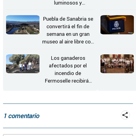
luminosos y
Conciertos bajo las
Estrellas
Puebla de Sanabria se
convertirá el fin de
semana en un gran
museo al aire libre con
'El Arriero'
Los ganaderos
afectados por el
incendio de
Fermoselle recibirán
desde este lunes paja,
heno, forraje y agua
1 comentario