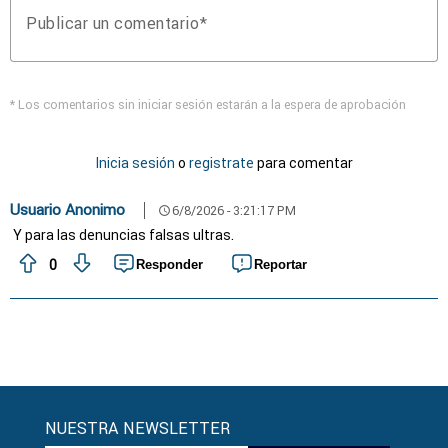
Publicar un comentario
* Los comentarios sin iniciar sesión estarán a la espera de aprobación
Inicia sesión
o
registrate
para comentar
Usuario Anonimo
6/8/2026 - 3:21:17 PM
schedule
Y para las denuncias falsas ultras.
0
Responder
Reportar
NUESTRA NEWSLETTER